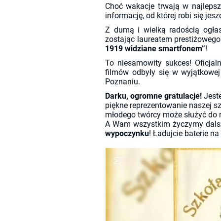
Choć wakacje trwają w najleps
informację, od której robi się jesz
Z dumą i wielką radością ogła
zostając laureatem prestiżowego
1919 widziane smartfonem”
!
To niesamowity sukces! Oficjal
filmów odbyły się w wyjątkowe
Poznaniu.
Darku, ogromne gratulacje!
Jeste
piękne reprezentowanie naszej sz
młodego twórcy może służyć do ro
A Wam wszystkim życzymy dalsz
wypoczynku
! Ładujcie baterie na