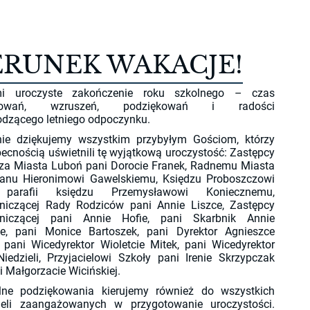
ERUNEK WAKACJE!
i uroczyste zakończenie roku szkolnego – czas
mowań, wzruszeń, podziękowań i radości
odzącego letniego odpoczynku.
nie dziękujemy wszystkim przybyłym Gościom, którzy
ecnością uświetnili tę wyjątkową uroczystość: Zastępcy
rza Miasta Luboń pani Dorocie Franek, Radnemu Miasta
anu Hieronimowi Gawelskiemu, Księdzu Proboszczowi
 parafii księdzu Przemysławowi Koniecznemu,
niczącej Rady Rodziców pani Annie Liszce, Zastępcy
niczącej pani Annie Hofie, pani Skarbnik Annie
ze, pani Monice Bartoszek, pani Dyrektor Agnieszce
 pani Wicedyrektor Wioletcie Mitek, pani Wicedyrektor
iedzieli, Przyjacielowi Szkoły pani Irenie Skrzypczak
i Małgorzacie Wicińskiej.
lne podziękowania kierujemy również do wszystkich
ieli zaangażowanych w przygotowanie uroczystości.