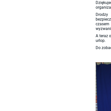
Dziękuj
organiza
Drodzy 
bezpiec
czasem 
wyzwani
A teraz 
urlop.
Do zobac