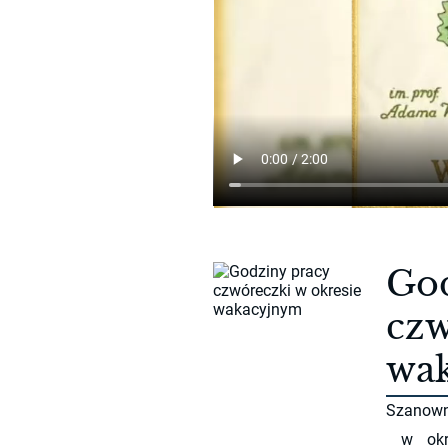
God
czw
wa
Szanown
w okre