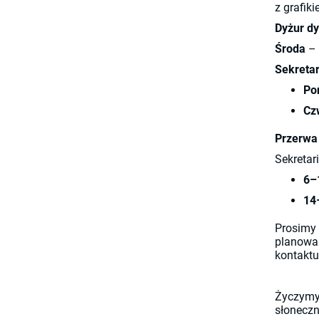
z grafiki
Dyżur dy
Środa
– 
Sekretar
Po
Cz
Przerwa 
Sekretar
6–1
14
Prosim
planowa
kontakt
Życzym
słoneczn