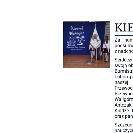
KI
Za nam
podsu
z nadch
Serdecz
swoją ob
Burmist
Luboń p
naszej
Przewod
Przewod
Waligór
Antczak,
Kindze N
oraz pan
Szczegó
nauczyc