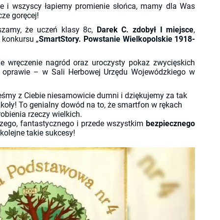
ze i wszyscy łapiemy promienie słońca, mamy dla Was
cze goręcej!
szamy, że uczeń klasy 8c,
Darek C. zdobył I miejsce
,
 konkursu „
SmartStory. Powstanie Wielkopolskie 1918-
ne wręczenie nagród oraz uroczysty pokaz zwycięskich
j oprawie – w Sali Herbowej Urzędu Wojewódzkiego w
śmy z Ciebie niesamowicie dumni i dziękujemy za tak
koły! To genialny dowód na to, że smartfon w rękach
bienia rzeczy wielkich.
ego, fantastycznego i przede wszystkim
bezpiecznego
 kolejne takie sukcesy!