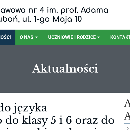
awowa nr 4 im. prof. Adama
uboń, ul. 1-go Maja 10
OŚCI
O NAS
UCZNIOWIE I RODZICE
KONTAK
Aktualności
do języka
A
do klasy 5 i 6 oraz do