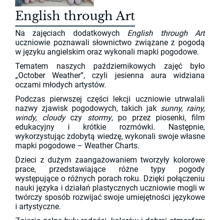
English through Art
Na zajęciach dodatkowych
English through Art
uczniowie poznawali słownictwo związane z pogodą
w języku angielskim oraz wykonali mapki pogodowe.
Tematem naszych październikowych zajęć było
„October Weather”, czyli jesienna aura widziana
oczami młodych artystów.
Podczas pierwszej części lekcji uczniowie utrwalali
nazwy zjawisk pogodowych, takich jak
sunny, rainy,
windy, cloudy
czy
stormy
, po przez piosenki, film
edukacyjny i krótkie rozmówki. Następnie,
wykorzystując zdobytą wiedzę, wykonali swoje własne
mapki pogodowe – Weather Charts.
Dzieci z dużym zaangażowaniem tworzyły kolorowe
prace, przedstawiające różne typy pogody
występujące o różnych porach roku. Dzięki połączeniu
nauki języka i działań plastycznych uczniowie mogli w
twórczy sposób rozwijać swoje umiejętności językowe
i artystyczne.