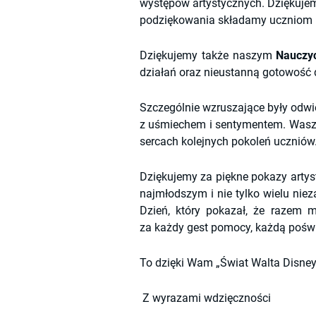
występów artystycznych. Dziękujemy
podziękowania składamy uczniom k
Dziękujemy także naszym 
Nauczy
działań oraz nieustanną gotowość
Szczególnie wzruszające były odwi
z uśmiechem i sentymentem. Wasza
sercach kolejnych pokoleń uczniów
Dziękujemy za piękne pokazy artyst
najmłodszym i nie tylko wielu niez
Dzień, który pokazał, że razem 
za każdy gest pomocy, każdą poświ
To dzięki Wam „Świat Walta Disneya
 Z wyrazami wdzięczności