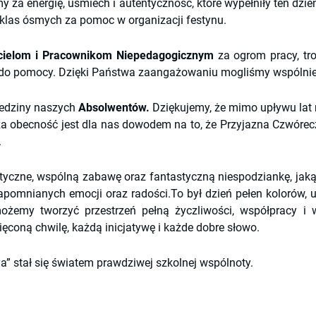
 za energię, uśmiech i autentyczność, które wypełniły ten dzi
las ósmych za pomoc w organizacji festynu.
cielom i Pracownikom Niepedagogicznym
 za ogrom pracy, tr
 do pomocy. Dzięki Państwa zaangażowaniu mogliśmy wspólnie p
edziny naszych 
Absolwentów.
 Dziękujemy, że mimo upływu lat 
 obecność jest dla nas dowodem na to, że Przyjazna Czwóre
.
yczne, wspólną zabawę oraz fantastyczną niespodziankę, jaką b
apomnianych emocji oraz radości.To był dzień pełen kolorów, uś
możemy tworzyć przestrzeń pełną życzliwości, współpracy i 
ęconą chwilę, każdą inicjatywę i każde dobre słowo.
” stał się światem prawdziwej szkolnej wspólnoty.