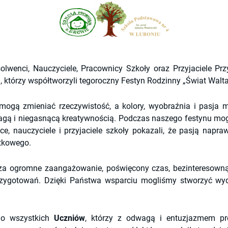
lwenci, Nauczyciele, Pracownicy Szkoły oraz Przyjaciele Przy
którzy współtworzyli tegoroczny Festyn Rodzinny „Świat Walta
mogą zmieniać rzeczywistość, a kolory, wyobraźnia i pasja m
gą i niegasnącą kreatywnością. Podczas naszego festynu mogli
ce, nauczyciele i przyjaciele szkoły pokazali, że pasją napr
ątkowego.
za ogromne zaangażowanie, poświęcony czas, bezinteresowną
zygotowań. Dzięki Państwa wsparciu mogliśmy stworzyć wydar
do wszystkich 
Uczniów
, którzy z odwagą i entuzjazmem pre