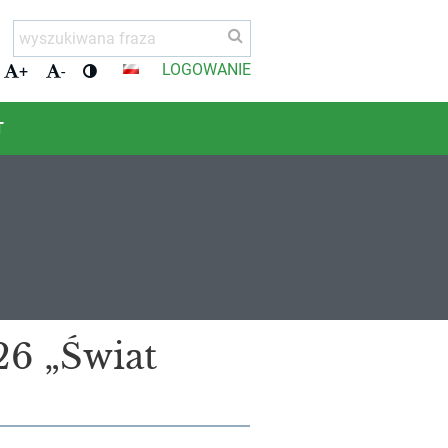
LOGOWANIE
+
-
T
26 „Świat