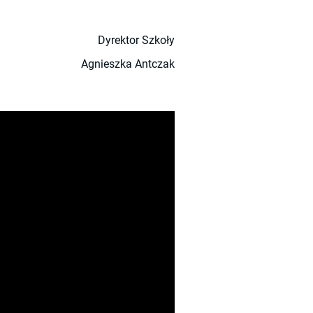
zkoły
ka Antczak