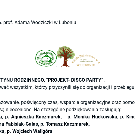
m. prof. Adama Wodziczki w Luboniu
FESTYNU RODZINNEGO
, “
PROJEKT- DISCO PARTY”.
ać wszystkim, którzy przyczynili się do organizacji i przebie
owanie, poświęcony czas, wsparcie organizacyjne oraz pomoc 
ą nieocenione. Na szczególne podziękowania zasługują:
ra, p. Agnieszka Kaczmarek, p. Monika Nuckowska, p. Kin
nna Fabisiak-Galas, p. Tomasz Kaczmarek,
ka, p. Wojciech Waligóra