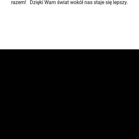
razem!
Dzięki Wam świat wokół nas staje się lepszy.
rektor S
Agniesz