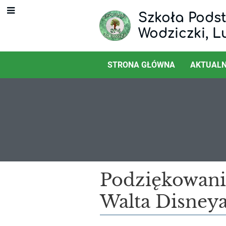
Szkoła Podst
Wodziczki, L
STRONA GŁÓWNA
AKTUALN
Festyn
Podziękowani
Walta Disneya
Rodzinny