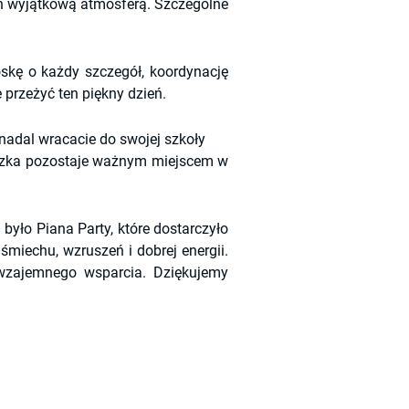
eń wyjątkową atmosferą. Szczególne 
oskę o każdy szczegół, koordynację 
rzeżyć ten piękny dzień.
nadal wracacie do swojej szkoły
czka pozostaje ważnym miejscem w 
yło Piana Party, które dostarczyło 
miechu, wzruszeń i dobrej energii. 
wzajemnego wsparcia. Dziękujemy 