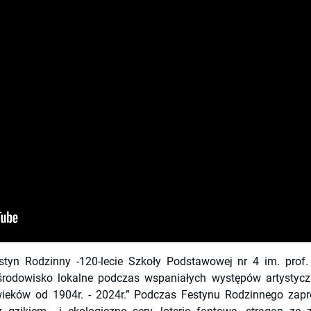
estyn Rodzinny -120-lecie Szkoły Podstawowej nr 4 im. pro
środowisko lokalne podczas wspaniałych występów artystyc
wieków od 1904r. - 2024r.” Podczas Festynu Rodzinnego zapr