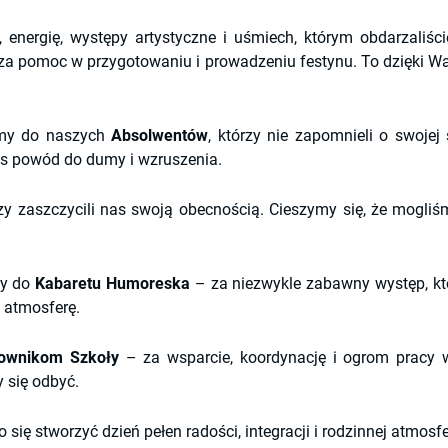
 energię, występy artystyczne i uśmiech, którym obdarzaliści
za pomoc w przygotowaniu i prowadzeniu festynu. To dzięki W
emy do naszych
Absolwentów
, którzy nie zapomnieli o swojej 
as powód do dumy i wzruszenia.
rzy zaszczycili nas swoją obecnością. Cieszymy się, że mogli
my do
Kabaretu Humoreska
– za niezwykle zabawny występ, kt
 atmosferę.
cownikom Szkoły
– za wsparcie, koordynację i ogrom pracy w
 się odbyć.
się stworzyć dzień pełen radości, integracji i rodzinnej atmosf