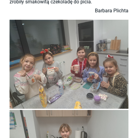
zrobiły smakowitą czekoladę do picia.
Barbara Plichta