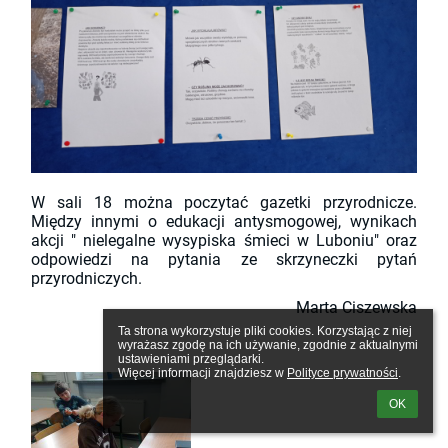
W sali 18 można poczytać gazetki przyrodnicze.
Między innymi o edukacji antysmogowej, wynikach
akcji " nielegalne wysypiska śmieci w Luboniu" oraz
odpowiedzi na pytania ze skrzyneczki pytań
przyrodniczych.
Marta Ciszewska
Ta strona wykorzystuje pliki cookies. Korzystając z niej 
wyrażasz zgodę na ich używanie, zgodnie z aktualnymi 
ustawieniami przeglądarki.

Więcej informacji znajdziesz w 
Polityce prywatności
.
OK