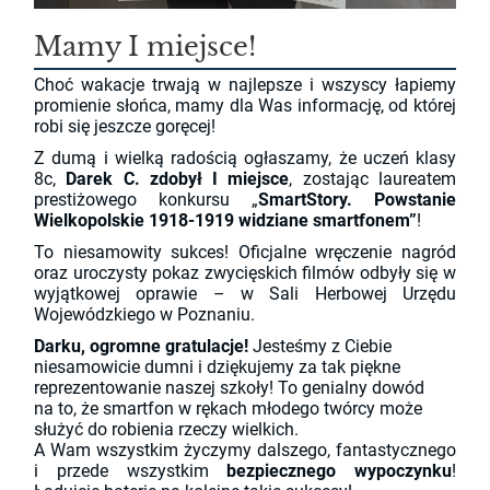
Mamy I miejsce!
Choć wakacje trwają w najlepsze i wszyscy łapiemy
promienie słońca, mamy dla Was informację, od której
robi się jeszcze goręcej!
Z dumą i wielką radością ogłaszamy, że uczeń klasy
8c,
Darek C. zdobył I miejsce
, zostając laureatem
prestiżowego konkursu „
SmartStory. Powstanie
Wielkopolskie 1918-1919 widziane smartfonem”
!
To niesamowity sukces! Oficjalne wręczenie nagród
oraz uroczysty pokaz zwycięskich filmów odbyły się w
wyjątkowej oprawie – w Sali Herbowej Urzędu
Wojewódzkiego w Poznaniu.
Darku, ogromne gratulacje!
Jesteśmy z Ciebie
niesamowicie dumni i dziękujemy za tak piękne
reprezentowanie naszej szkoły! To genialny dowód
na to, że smartfon w rękach młodego twórcy może
służyć do robienia rzeczy wielkich.
A Wam wszystkim życzymy dalszego, fantastycznego
i przede wszystkim
bezpiecznego wypoczynku
!