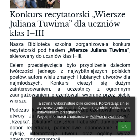
Konkurs recytatorski „Wiersze
Juliana Tuwima” dla uczniów
klas I–III
Nasza Biblioteka szkolna zorganizowała konkurs
recytatorski pod hasłem
„Wiersze Juliana Tuwima”
,
skierowany do uczniów klas I–III.
Celem przedsięwzięcia było przybliżenie dzieciom
twórczości jednego z najwybitniejszych polskich
poetów, autora wielu znanych i lubianych utworów dla
najmłodszych. Konkurs cieszył się dużym
zainteresowaniem, a uczestnicy z ogromnym
zaangażowaniem prezentowali wybrane przez siebie
wiersze.
Ta strona wykorzystuje pliki cookies. Korzystając z niej 
wyrażasz zgodę na ich używanie, zgodnie z aktualnymi 
Podczas konkursu uczniowie zaprezentowali znane
ustawieniami przeglądarki.

utwory Juliana Tuwima, takie jak „Lokomotywa”,
Więcej informacji znajdziesz w 
Polityce prywatności
.
„Rzepka”, „Okulary” czy „Słoń Trąbalski”. Jury oceniało
OK
dobór repertuaru, pamięciowe opanowanie tekstu,
dykcję, interpretację utworu oraz ogólny wyraz
artystyczny prezentacji.