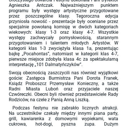
Agnieszka Antczak. Najważniejszym punktem
programu były występy artystyczne przygotowane
przez poszczególne klasy. Tegoroczna edycja
przyniosła nowość - prezentacje były oceniane przez
specjalnie powołaną komisję w dwóch kategoriach
wiekowych: klasy 1-3 oraz klasy 4-7. Wszystkie
występy zachwycały pomysłowością, starannym
przygotowaniem i talentem młodych Artystów. W
kategorii klas 1-3 zwyciężyła klasa 1a, prezentując
bajkę „Pocahontas”, natomiast w kategorii klas 4-7,
pierwsze miejsce zdobyła klasa 4c za spektakularną
interpretację „101 Dalmatyńczyków”.
Swoją obecnością zaszczycili nas również wyjątkowi
goście: Zastępca Burmistrza Pani Dorota Franek,
Ksiądz Proboszcz Przemysław Konieczny, a także
Radni Miasta Luboń oraz przyjaciele naszej
Czwóreczki. Obecni byli również przedstawiciele Rady
Rodziców, na czele z Panią Anną Liszką.
Podczas festynu nie zabrakło licznych atrakcji.
Na uczestników czekały między innymi piana party,
grill, kawiarenka z domowymi wypiekami, wata
cukrowa, hot-dogi, pyszna zupa. Dużym