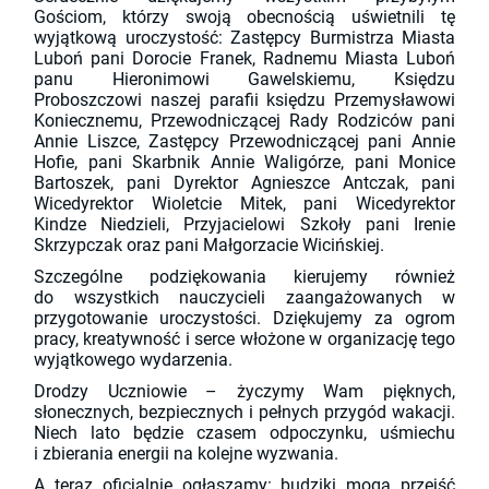
Gościom, którzy swoją obecnością uświetnili tę
wyjątkową uroczystość: Zastępcy Burmistrza Miasta
Luboń pani Dorocie Franek, Radnemu Miasta Luboń
panu Hieronimowi Gawelskiemu, Księdzu
Proboszczowi naszej parafii księdzu Przemysławowi
Koniecznemu, Przewodniczącej Rady Rodziców pani
Annie Liszce, Zastępcy Przewodniczącej pani Annie
Hofie, pani Skarbnik Annie Waligórze, pani Monice
Bartoszek, pani Dyrektor Agnieszce Antczak, pani
Wicedyrektor Wioletcie Mitek, pani Wicedyrektor
Kindze Niedzieli, Przyjacielowi Szkoły pani Irenie
Skrzypczak oraz pani Małgorzacie Wicińskiej.
Szczególne podziękowania kierujemy również
do wszystkich nauczycieli zaangażowanych w
przygotowanie uroczystości. Dziękujemy za ogrom
pracy, kreatywność i serce włożone w organizację tego
wyjątkowego wydarzenia.
Drodzy Uczniowie – życzymy Wam pięknych,
słonecznych, bezpiecznych i pełnych przygód wakacji.
Niech lato będzie czasem odpoczynku, uśmiechu
i zbierania energii na kolejne wyzwania.
A teraz oficjalnie ogłaszamy: budziki mogą przejść