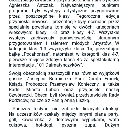
Agnieszka Antczak. Najważniejszym punktem
programu były występy artystyczne przygotowane
przez poszczególne klasy. Tegoroczna edycja
przyniosła nowość - prezentacje były oceniane przez
specjalnie powołaną komisję w dwóch kategoriach
wiekowych: klasy 1-3 oraz klasy 4-7. Wszystkie
występy zachwycały pomysłowością, starannym
przygotowaniem i talentem młodych Artystów. W
kategorii klas 1-3 zwyciężyła klasa 1a, prezentując
bajkę „Pocahontas”, natomiast w kategorii klas 4-7,
pierwsze miejsce zdobyła klasa 4c za spektakularną
interpretację „101 Dalmatyńczyków”.
Swoją obecnością zaszczycili nas również wyjątkowi
goście: Zastępca Burmistrza Pani Dorota Franek,
Ksiądz Proboszcz Przemysław Konieczny, a także
Radni Miasta Luboń oraz przyjaciele naszej
Czwóreczki. Obecni byli również przedstawiciele Rady
Rodziców, na czele z Panią Anną Liszką.
Podczas festynu nie zabrakło licznych atrakcji.
Na uczestników czekały między innymi piana party,
grill, kawiarenka z domowymi wypiekami, wata
cukrowa, hot-dogi, pyszna zupa. Dużym