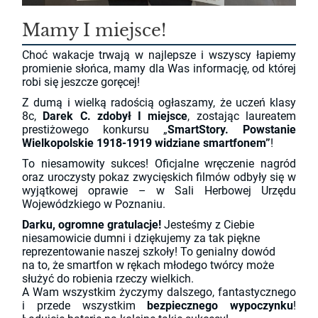
Mamy I miejsce!
Choć wakacje trwają w najlepsze i wszyscy łapiemy
promienie słońca, mamy dla Was informację, od której
robi się jeszcze goręcej!
Z dumą i wielką radością ogłaszamy, że uczeń klasy
8c,
Darek C. zdobył I miejsce
, zostając laureatem
prestiżowego konkursu „
SmartStory. Powstanie
Wielkopolskie 1918-1919 widziane smartfonem”
!
To niesamowity sukces! Oficjalne wręczenie nagród
oraz uroczysty pokaz zwycięskich filmów odbyły się w
wyjątkowej oprawie – w Sali Herbowej Urzędu
Wojewódzkiego w Poznaniu.
Darku, ogromne gratulacje!
Jesteśmy z Ciebie
niesamowicie dumni i dziękujemy za tak piękne
reprezentowanie naszej szkoły! To genialny dowód
na to, że smartfon w rękach młodego twórcy może
służyć do robienia rzeczy wielkich.
A Wam wszystkim życzymy dalszego, fantastycznego
i przede wszystkim
bezpiecznego wypoczynku
!