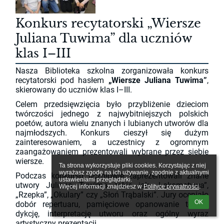
Konkurs recytatorski „Wiersze
Juliana Tuwima” dla uczniów
klas I–III
Nasza Biblioteka szkolna zorganizowała konkurs
recytatorski pod hasłem
„Wiersze Juliana Tuwima”
,
skierowany do uczniów klas I–III.
Celem przedsięwzięcia było przybliżenie dzieciom
twórczości jednego z najwybitniejszych polskich
poetów, autora wielu znanych i lubianych utworów dla
najmłodszych. Konkurs cieszył się dużym
zainteresowaniem, a uczestnicy z ogromnym
zaangażowaniem prezentowali wybrane przez siebie
wiersze.
Ta strona wykorzystuje pliki cookies. Korzystając z niej 
wyrażasz zgodę na ich używanie, zgodnie z aktualnymi 
Podczas konkursu uczniowie zaprezentowali znane
ustawieniami przeglądarki.

utwory Juliana Tuwima, takie jak „Lokomotywa”,
Więcej informacji znajdziesz w 
Polityce prywatności
.
„Rzepka”, „Okulary” czy „Słoń Trąbalski”. Jury oceniało
OK
dobór repertuaru, pamięciowe opanowanie tekstu,
dykcję, interpretację utworu oraz ogólny wyraz
artystyczny prezentacji.