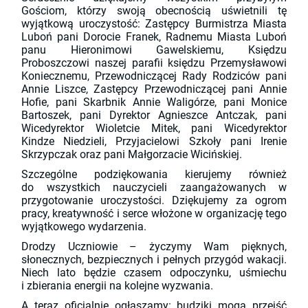
Gościom, którzy swoją obecnością uświetnili tę
wyjątkową uroczystość: Zastępcy Burmistrza Miasta
Luboń pani Dorocie Franek, Radnemu Miasta Luboń
panu Hieronimowi Gawelskiemu, Księdzu
Proboszczowi naszej parafii księdzu Przemysławowi
Koniecznemu, Przewodniczącej Rady Rodziców pani
Annie Liszce, Zastępcy Przewodniczącej pani Annie
Hofie, pani Skarbnik Annie Waligórze, pani Monice
Bartoszek, pani Dyrektor Agnieszce Antczak, pani
Wicedyrektor Wioletcie Mitek, pani Wicedyrektor
Kindze Niedzieli, Przyjacielowi Szkoły pani Irenie
Skrzypczak oraz pani Małgorzacie Wicińskiej.
Szczególne podziękowania kierujemy również
do wszystkich nauczycieli zaangażowanych w
przygotowanie uroczystości. Dziękujemy za ogrom
pracy, kreatywność i serce włożone w organizację tego
wyjątkowego wydarzenia.
Drodzy Uczniowie – życzymy Wam pięknych,
słonecznych, bezpiecznych i pełnych przygód wakacji.
Niech lato będzie czasem odpoczynku, uśmiechu
i zbierania energii na kolejne wyzwania.
A teraz oficjalnie ogłaszamy: budziki mogą przejść