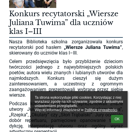
Konkurs recytatorski „Wiersze
Juliana Tuwima” dla uczniów
klas I–III
Nasza Biblioteka szkolna zorganizowała konkurs
recytatorski pod hasłem
„Wiersze Juliana Tuwima”
,
skierowany do uczniów klas I–III.
Celem przedsięwzięcia było przybliżenie dzieciom
twórczości jednego z najwybitniejszych polskich
poetów, autora wielu znanych i lubianych utworów dla
najmłodszych. Konkurs cieszył się dużym
zainteresowaniem, a uczestnicy z ogromnym
zaangażowaniem prezentowali wybrane przez siebie
wiersze.
Ta strona wykorzystuje pliki cookies. Korzystając z niej 
wyrażasz zgodę na ich używanie, zgodnie z aktualnymi 
Podczas konkursu uczniowie zaprezentowali znane
ustawieniami przeglądarki.

utwory Juliana Tuwima, takie jak „Lokomotywa”,
Więcej informacji znajdziesz w 
Polityce prywatności
.
„Rzepka”, „Okulary” czy „Słoń Trąbalski”. Jury oceniało
OK
dobór repertuaru, pamięciowe opanowanie tekstu,
dykcję, interpretację utworu oraz ogólny wyraz
artystyczny prezentacji.