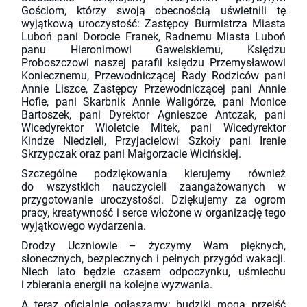
Gościom, którzy swoją obecnością uświetnili tę
wyjątkową uroczystość: Zastępcy Burmistrza Miasta
Luboń pani Dorocie Franek, Radnemu Miasta Luboń
panu Hieronimowi Gawelskiemu, Księdzu
Proboszczowi naszej parafii księdzu Przemysławowi
Koniecznemu, Przewodniczącej Rady Rodziców pani
Annie Liszce, Zastępcy Przewodniczącej pani Annie
Hofie, pani Skarbnik Annie Waligórze, pani Monice
Bartoszek, pani Dyrektor Agnieszce Antczak, pani
Wicedyrektor Wioletcie Mitek, pani Wicedyrektor
Kindze Niedzieli, Przyjacielowi Szkoły pani Irenie
Skrzypczak oraz pani Małgorzacie Wicińskiej.
Szczególne podziękowania kierujemy również
do wszystkich nauczycieli zaangażowanych w
przygotowanie uroczystości. Dziękujemy za ogrom
pracy, kreatywność i serce włożone w organizację tego
wyjątkowego wydarzenia.
Drodzy Uczniowie – życzymy Wam pięknych,
słonecznych, bezpiecznych i pełnych przygód wakacji.
Niech lato będzie czasem odpoczynku, uśmiechu
i zbierania energii na kolejne wyzwania.
A teraz oficjalnie ogłaszamy: budziki mogą przejść