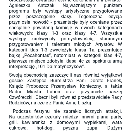
Agnieszka Antczak. Najważniejszym punktem
programu były występy artystyczne przygotowane
przez poszczególne klasy. Tegoroczna edycja
przyniosła nowość - prezentacje były oceniane przez
specjalnie powołaną komisję w dwóch kategoriach
wiekowych: klasy 1-3 oraz klasy 4-7. Wszystkie
występy zachwycały pomysłowością, starannym
przygotowaniem i talentem młodych Artystów. W
kategorii klas 1-3 zwyciężyła klasa 1a, prezentując
bajkę „Pocahontas”, natomiast w kategorii klas 4-7,
pierwsze miejsce zdobyła klasa 4c za spektakularną
interpretację „101 Dalmatyńczyków”.
Swoją obecnością zaszczycili nas również wyjątkowi
goście: Zastępca Burmistrza Pani Dorota Franek,
Ksiądz Proboszcz Przemysław Konieczny, a także
Radni Miasta Luboń oraz przyjaciele naszej
Czwóreczki. Obecni byli również przedstawiciele Rady
Rodziców, na czele z Panią Anną Liszką.
Podczas festynu nie zabrakło licznych atrakcji.
Na uczestników czekały między innymi piana party,
grill, kawiarenka z domowymi wypiekami, wata
cukrowa, hot-dogi, pyszna zupa. Dużym