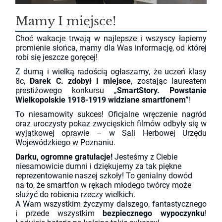
Mamy I miejsce!
Choć wakacje trwają w najlepsze i wszyscy łapiemy
promienie słońca, mamy dla Was informację, od której
robi się jeszcze goręcej!
Z dumą i wielką radością ogłaszamy, że uczeń klasy
8c,
Darek C. zdobył I miejsce
, zostając laureatem
prestiżowego konkursu „
SmartStory. Powstanie
Wielkopolskie 1918-1919 widziane smartfonem”
!
To niesamowity sukces! Oficjalne wręczenie nagród
oraz uroczysty pokaz zwycięskich filmów odbyły się w
wyjątkowej oprawie – w Sali Herbowej Urzędu
Wojewódzkiego w Poznaniu.
Darku, ogromne gratulacje!
Jesteśmy z Ciebie
niesamowicie dumni i dziękujemy za tak piękne
reprezentowanie naszej szkoły! To genialny dowód
na to, że smartfon w rękach młodego twórcy może
służyć do robienia rzeczy wielkich.
A Wam wszystkim życzymy dalszego, fantastycznego
i przede wszystkim
bezpiecznego wypoczynku
!