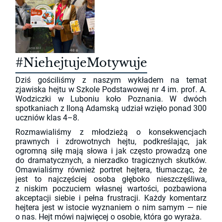
#NiehejtujeMotywuje
Dziś gościliśmy z naszym wykładem na temat
zjawiska hejtu w Szkole Podstawowej nr 4 im. prof. A.
Wodziczki w Luboniu koło Poznania. W dwóch
spotkaniach z Iloną Adamską udział wzięło ponad 300
uczniów klas 4–8.
Rozmawialiśmy z młodzieżą o konsekwencjach
prawnych i zdrowotnych hejtu, podkreślając, jak
ogromną siłę mają słowa i jak często prowadzą one
do dramatycznych, a nierzadko tragicznych skutków.
Omawialiśmy również portret hejtera, tłumacząc, że
jest to najczęściej osoba głęboko nieszczęśliwa,
z niskim poczuciem własnej wartości, pozbawiona
akceptacji siebie i pełna frustracji. Każdy komentarz
hejtera jest w istocie wyznaniem o nim samym — nie
o nas. Hejt mówi najwięcej o osobie, która go wyraża.