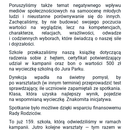
Poruszyliśmy także temat negatywnego wpływu
mediów społecznościowych na samoocenę młodych
ludzi i nieustanne porównywanie się do innych.
Zachęcaliśmy, by nie budować swojego poczucia
wartości na wyglądzie, lecz na kompetencjach,
charakterze, relacjach, wrażliwości, odwadze
i codziennych wyborach, które świadczą o naszej sile
i dojrzałości.
Szkole przekazaliśmy naszą książkę dotyczącą
radzenia sobie z hejtem, certyfikat potwierdzający
udział w kampanii oraz bon o wartości 500 zł
na wycieczkę szkolną do Jura Parku.
Dyrekcja wpadła na świetny pomysł, by
po warsztatach (w innym terminie) przeprowadzić test
sprawdzający, ile uczniowie zapamiętali ze spotkania.
Klasa, która uzyska najlepszy wynik, pojedzie
na wspomnianą wycieczkę. Znakomita inicjatywa.
Spotkanie było możliwe dzięki wsparciu finansowemu
Rady Rodziców.
To już 159. szkoła, którą odwiedziliśmy w ramach
kampanii. Jutro kolejne warsztaty — tym razem w