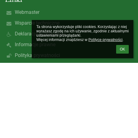
Webmaster
Wsparcie techniczne
Ta strona wykorzystuje pliki cookies. Korzystając z niej 
wyrażasz zgodę na ich używanie, zgodnie z aktualnymi 
Deklaracja dostępności
ustawieniami przeglądarki.

Więcej informacji znajdziesz w 
Polityce prywatności
.
Informacje prawne
OK
Polityka prywatności
Metryczka
Mapa strony
O nas
Kontakt
Aktualności
Kontakty
Szkoła Podstawowa nr 4 im. prof. Adama