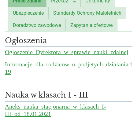
Praca zdalna
Przekaż 1%
Dokumenty
Ubezpieczenie
Standardy Ochrony Małoletnich
Doradztwo zawodowe
Zapytania ofertowe
Ogłoszenia
Ogloszenie_Dyrektora_w_sprawie_nauki_zdalnej
Informacje_dla_rodzicow_o_podjetych_dzialania
19
Nauka w klasach I - III
Aneks_nauka_stacjonarna_w_klasach_I-
III_od_18.01.2021