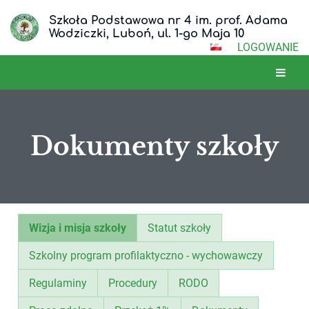
Szkoła Podstawowa nr 4 im. prof. Adama
Wodziczki, Luboń, ul. 1-go Maja 10
LOGOWANIE
Dokumenty szkoły
Dokumenty
Wizja i misja szkoły
Statut szkoły
szkoły
Szkolny program profilaktyczno - wychowawczy
Regulaminy
Procedury
RODO