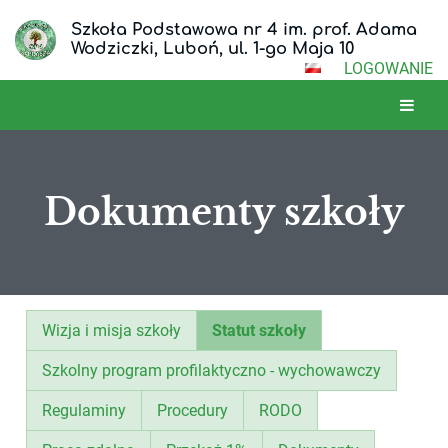
Szkoła Podstawowa nr 4 im. prof. Adama
Wodziczki, Luboń, ul. 1-go Maja 10
LOGOWANIE
Dokumenty szkoły
Dokumenty
Wizja i misja szkoły
Statut szkoły
szkoły
Szkolny program profilaktyczno - wychowawczy
Regulaminy
Procedury
RODO