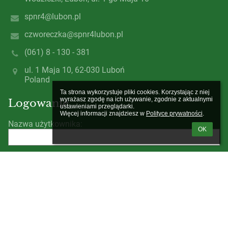
spnr4@lubon.pl
czworeczka@spnr4lubon.pl
(061) 8 - 130 - 381
ul. 1 Maja 10, 62-030 Luboń
Poland
Ta strona wykorzystuje pliki cookies. Korzystając z niej 
wyrażasz zgodę na ich używanie, zgodnie z aktualnymi 
Logowanie
ustawieniami przeglądarki.

Więcej informacji znajdziesz w 
Polityce prywatności
.
Nazwa użytkownika:
OK
Hasło:
Zapomniałem loginu lub hasła