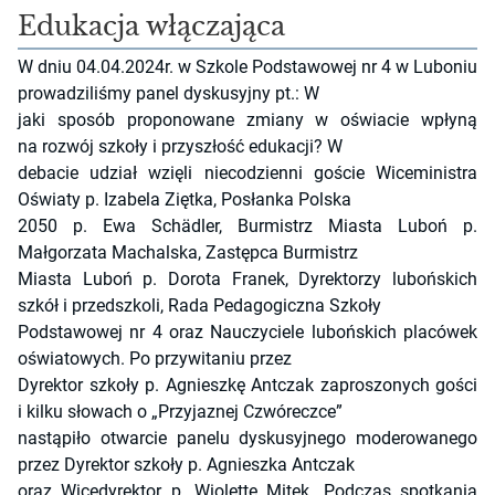
Edukacja włączająca
W dniu 04.04.2024r. w Szkole Podstawowej nr 4 w Luboniu
prowadziliśmy panel dyskusyjny pt.: W
jaki sposób proponowane zmiany w oświacie wpłyną
na rozwój szkoły i przyszłość edukacji? W
debacie udział wzięli niecodzienni goście Wiceministra
Oświaty p. Izabela Ziętka, Posłanka Polska
2050 p. Ewa Schädler, Burmistrz Miasta Luboń p.
Małgorzata Machalska, Zastępca Burmistrz
Miasta Luboń p. Dorota Franek, Dyrektorzy lubońskich
szkół i przedszkoli, Rada Pedagogiczna Szkoły
Podstawowej nr 4 oraz Nauczyciele lubońskich placówek
oświatowych. Po przywitaniu przez
Dyrektor szkoły p. Agnieszkę Antczak zaproszonych gości
i kilku słowach o „Przyjaznej Czwóreczce”
nastąpiło otwarcie panelu dyskusyjnego moderowanego
przez Dyrektor szkoły p. Agnieszka Antczak
oraz Wicedyrektor p. Wiolettę Mitek. Podczas spotkania