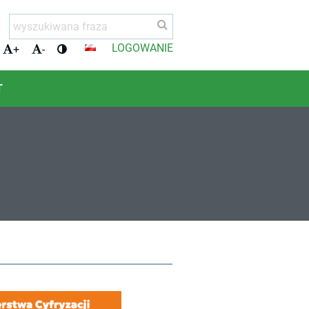
LOGOWANIE
+
-
T