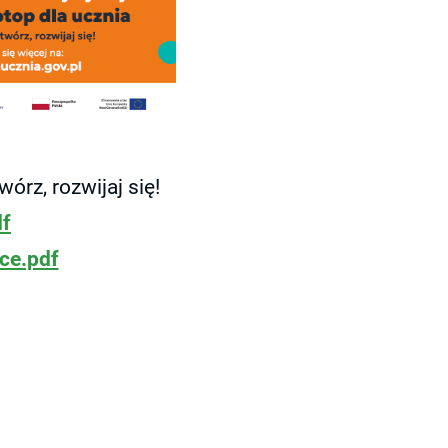
órz, rozwijaj się!
df
ce.pdf