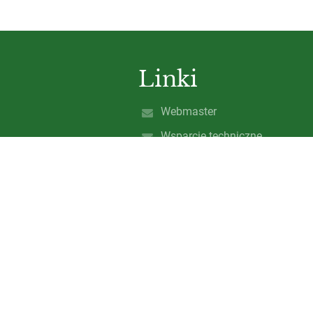
Linki
Webmaster
Wsparcie techniczne
Deklaracja dostępności
Informacje prawne
Polityka prywatności
Metryczka
Mapa strony
O nas
Kontakt