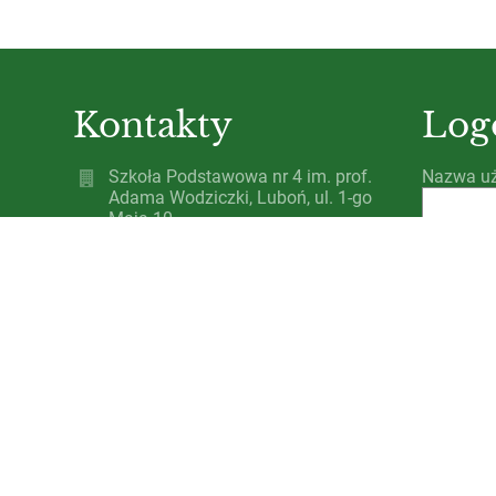
Kontakty
Log
Szkoła Podstawowa nr 4 im. prof.
Nazwa uż
Adama Wodziczki, Luboń, ul. 1-go
Maja 10
Hasło:
spnr4@lubon.pl
czworeczka@spnr4lubon.pl
(061) 8 - 130 - 381
ul. 1 Maja 10, 62-030 Luboń
Zapomnia
Poland