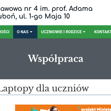
awowa nr 4 im. prof. Adama
uboń, ul. 1-go Maja 10
OŚCI
O NAS
UCZNIOWIE I RODZICE
KONTAK
Współpraca
Laptopy dla uczniów