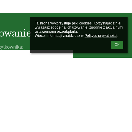
Ta strona wykorzystuje pliki cookies. Korzystając z niej 
wyrażasz zgodę na ich używanie, zgodnie z aktualnymi 
owanie
ustawieniami przeglądarki.

Więcej informacji znajdziesz w 
Polityce prywatności
.
OK
ytkownika:
łem loginu lub hasła