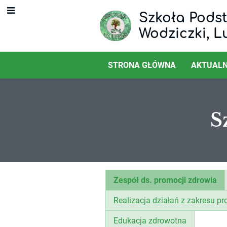
Szkoła Podst
Wodziczki, L
STRONA GŁÓWNA
AKTUALN
S
Szkoła
Zespół ds. promocji zdrowia
Promująca
Realizacja działań z zakresu p
Edukacja zdrowotna