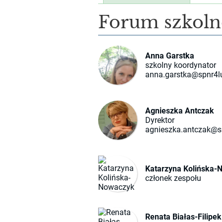
Zdrowie
Forum szkoln
Anna Garstka
szkolny koordynator
anna.garstka@spnr4l
Agnieszka Antczak
Dyrektor
agnieszka.antczak@s
Katarzyna Kolińska-
członek zespołu
Renata Białas-Filipek