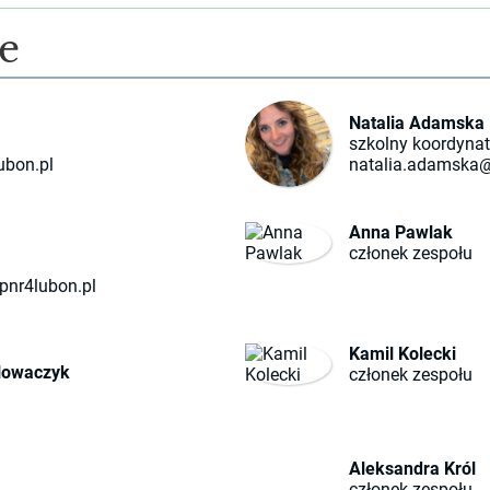
e
Natalia Adamska
szkolny koordynat
ubon.pl
natalia.adamska@
Anna Pawlak
członek zespołu
pnr4lubon.pl
Kamil Kolecki
Nowaczyk
członek zespołu
Aleksandra Król
członek zespołu