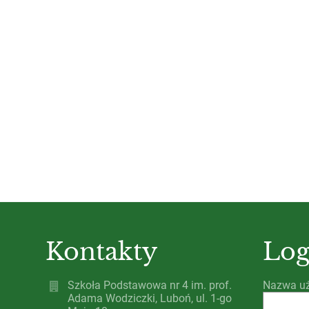
Kontakty
Log
Szkoła Podstawowa nr 4 im. prof.
Nazwa uż
Adama Wodziczki, Luboń, ul. 1-go