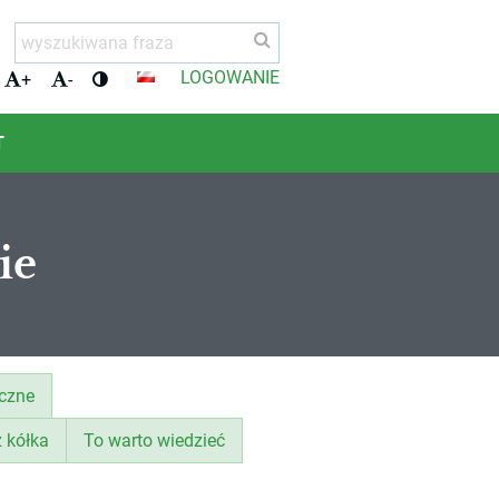
LOGOWANIE
+
-
T
ie
yczne
z kółka
To warto wiedzieć