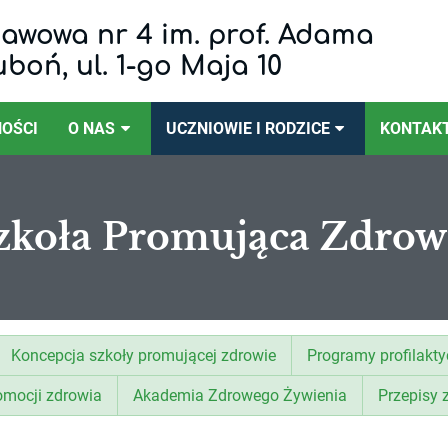
awowa nr 4 im. prof. Adama
uboń, ul. 1-go Maja 10
OŚCI
O NAS
UCZNIOWIE I RODZICE
KONTAK
zkoła Promująca Zdrow
Koncepcja szkoły promującej zdrowie
Programy profilakt
romocji zdrowia
Akademia Zdrowego Żywienia
Przepisy 