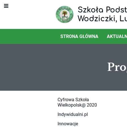
Szkoła Podst
Wodziczki, L
STRONA GŁÓWNA
AKTUALN
Pro
Programy/pr
Cyfrowa Szkoła
Wielkopolsk@ 2020
innowacje
Indywidualni.pl
Innowacje