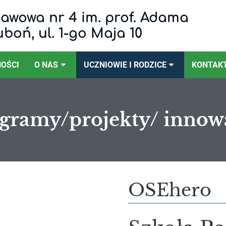
awowa nr 4 im. prof. Adama
uboń, ul. 1-go Maja 10
OŚCI
O NAS
UCZNIOWIE I RODZICE
KONTAK
gramy/projekty/ innow
ojekty/
OSEhero