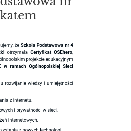
odstawowa nr
fikatem
!
mujemy, że
Szkoła Podstawowa nr 4
ki
otrzymała
Certyfikat OSEhero
,
gólnopolskim projekcie edukacyjnym
 w ramach Ogólnopolskiej Sieci
 rozwijanie wiedzy i umiejętności
nia z internetu,
wych i prywatności w sieci,
eń internetowych,
zystania z nowych technologii,