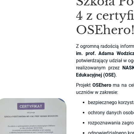
Szkoła P
4 z certy
OSEhero
Z ogromną radością infor
im. prof. Adama Wodzicz
potwierdzający udział w o
realizowanym przez
NASK
Edukacyjnej (OSE)
.
Projekt
OSEhero
ma na celu
uczniów w zakresie:
bezpiecznego korzysta
ochrony danych osobo
rozpoznawania zagroż
odpowiedzialnego kor