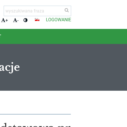
LOGOWANIE
+
-
T
acje