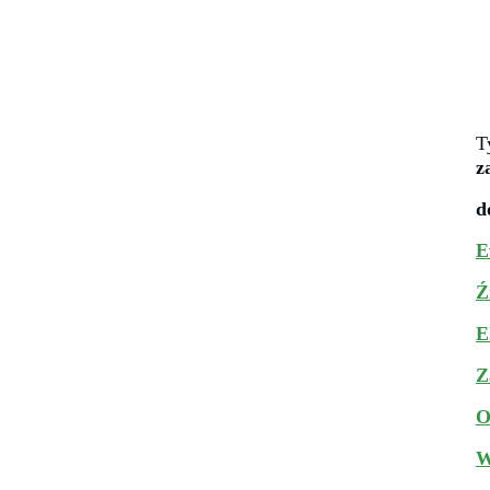
T
z
d
E
Ź
E
Z
O
W